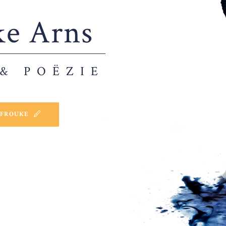
ke Arns
&
POËZIE
 FROUKE