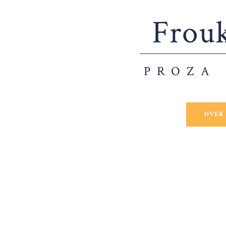
Frou
PROZA
OVER