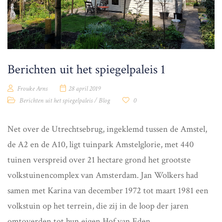
Berichten uit het spiegelpaleis 1
Frouke Arns
28 april 2019
Berichten uit het spiegelpaleis
/
Blog
0
Net over de Utrechtsebrug, ingeklemd tussen de Amstel,
de A2 en de A10, ligt tuinpark Amstelglorie, met 440
tuinen verspreid over 21 hectare grond het grootste
volkstuinencomplex van Amsterdam. Jan Wolkers had
samen met Karina van december 1972 tot maart 1981 een
volkstuin op het terrein, die zij in de loop der jaren
omtoverden tot hun eigen Hof van Eden.